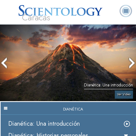
Caracas
L. Ronald
¿Qué es
Ministros
Preguntas
Libros
Hubbard
Scientology?
Voluntarios
Frecuentes
Dianética: Una introducción
Ver Video
DIANÉTICA
Dianética: Una introducción
Dianética: Historias personales