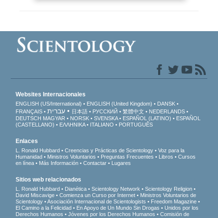
Websites Internacionales
ENGLISH (US/International)
ENGLISH (United Kingdom)
DANSK
עברית
FRANÇAIS
日本語
РУССКИЙ
繁體中文
NEDERLANDS
DEUTSCH
MAGYAR
NORSK
SVENSKA
ESPAÑOL (LATINO)
ESPAÑOL
(CASTELLANO)
ΕΛΛΗΝΙΚA
ITALIANO
PORTUGUÊS
Enlaces
L. Ronald Hubbard
Creencias y Prácticas de Scientology
Voz para la
Humanidad
Ministros Voluntarios
Preguntas Frecuentes
Libros
Cursos
en línea
Más Información
Contactar
Lugares
Sitios web relacionados
L. Ronald Hubbard
Dianética
Scientology Network
Scientology Religion
David Miscavige
Comienza un Curso por Internet
Ministros Voluntarios de
Scientology
Asociación Internacional de Scientologists
Freedom Magazine
El Camino a la Felicidad
En Apoyo de Un Mundo Sin Drogas
Unidos por los
Derechos Humanos
Jóvenes por los Derechos Humanos
Comisión de