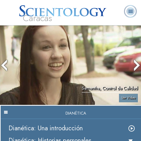
Caracas
L. Ronald
¿Qué es
Ministros
Preguntas
Libros
Hubbard
Scientology?
Voluntarios
Frecuentes
Samantha, Control de Calidad
Ver Video
DIANÉTICA
Dianética: Una introducción
Dianética: Historias personales