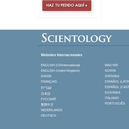
HAZ TU PEDIDO AQUÍ »
Websites Internacionales
ENGLISH (US/International)
MAGYAR
ENGLISH (United Kingdom)
NORSK
DANSK
SVENSKA
FRANÇAIS
ESPAÑOL (LATI
עברית
ESPAÑOL (CAS
ΕΛΛΗΝΙΚA
日本語
ITALIANO
РУССКИЙ
PORTUGUÊS
繁體中文
NEDERLANDS
DEUTSCH