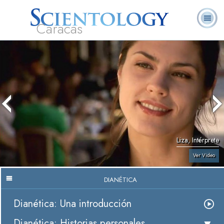
Caracas
L. Ronald
¿Qué es
Ministros
Preguntas
Libros
Hubbard
Scientology?
Voluntarios
Frecuentes
Liza, Intérprete
Ver Video
DIANÉTICA
Dianética: Una introducción
Dianética: Historias personales