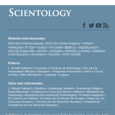
Websites Internacionales
ENGLISH (US/International)
ENGLISH (United Kingdom)
DANSK
עברית
FRANÇAIS
日本語
РУССКИЙ
繁體中文
NEDERLANDS
DEUTSCH
MAGYAR
NORSK
SVENSKA
ESPAÑOL (LATINO)
ESPAÑOL
(CASTELLANO)
ΕΛΛΗΝΙΚA
ITALIANO
PORTUGUÊS
Enlaces
L. Ronald Hubbard
Creencias y Prácticas de Scientology
Voz para la
Humanidad
Ministros Voluntarios
Preguntas Frecuentes
Libros
Cursos
en línea
Más Información
Contactar
Lugares
Sitios web relacionados
L. Ronald Hubbard
Dianética
Scientology Network
Scientology Religion
David Miscavige
Comienza un Curso por Internet
Ministros Voluntarios de
Scientology
Asociación Internacional de Scientologists
Freedom Magazine
El Camino a la Felicidad
En Apoyo de Un Mundo Sin Drogas
Unidos por los
Derechos Humanos
Jóvenes por los Derechos Humanos
Comisión de
Ciudadanos por los Derechos Humanos