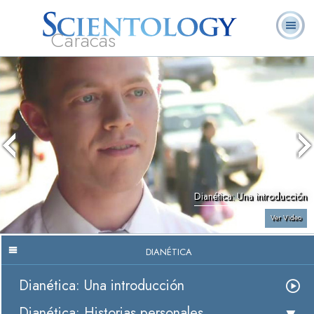
Caracas
L. Ronald
¿Qué es
Ministros
Preguntas
Libros
Hubbard
Scientology?
Voluntarios
Frecuentes
Dianética: Una introducción
Ver Video
DIANÉTICA
Dianética: Una introducción
Dianética: Historias personales