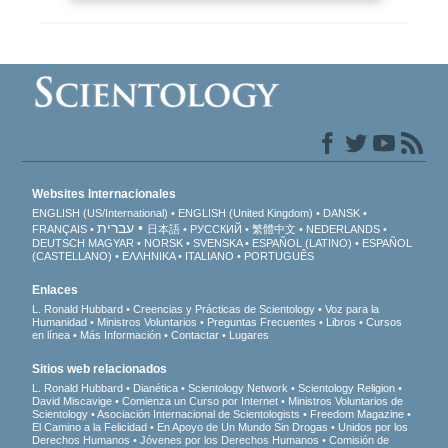
Websites Internacionales
ENGLISH (US/International)
ENGLISH (United Kingdom)
DANSK
עברית
FRANÇAIS
日本語
РУССКИЙ
繁體中文
NEDERLANDS
DEUTSCH
MAGYAR
NORSK
SVENSKA
ESPAÑOL (LATINO)
ESPAÑOL
(CASTELLANO)
ΕΛΛΗΝΙΚA
ITALIANO
PORTUGUÊS
Enlaces
L. Ronald Hubbard
Creencias y Prácticas de Scientology
Voz para la
Humanidad
Ministros Voluntarios
Preguntas Frecuentes
Libros
Cursos
en línea
Más Información
Contactar
Lugares
Sitios web relacionados
L. Ronald Hubbard
Dianética
Scientology Network
Scientology Religion
David Miscavige
Comienza un Curso por Internet
Ministros Voluntarios de
Scientology
Asociación Internacional de Scientologists
Freedom Magazine
El Camino a la Felicidad
En Apoyo de Un Mundo Sin Drogas
Unidos por los
Derechos Humanos
Jóvenes por los Derechos Humanos
Comisión de