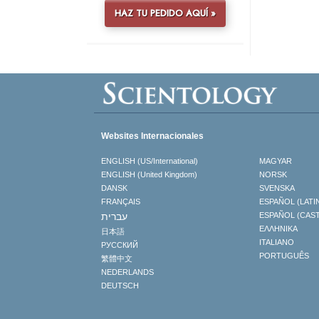
HAZ TU PEDIDO AQUÍ »
Websites Internacionales
ENGLISH (US/International)
MAGYAR
ENGLISH (United Kingdom)
NORSK
DANSK
SVENSKA
FRANÇAIS
ESPAÑOL (LATI
עברית
ESPAÑOL (CAS
ΕΛΛΗΝΙΚA
日本語
ITALIANO
РУССКИЙ
PORTUGUÊS
繁體中文
NEDERLANDS
DEUTSCH