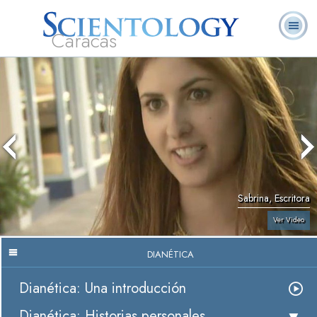
Caracas
L. Ronald
¿Qué es
Ministros
Preguntas
Libros
Hubbard
Scientology?
Voluntarios
Frecuentes
Sabrina, Escritora
Ver Video
DIANÉTICA
Dianética: Una introducción
Dianética: Historias personales