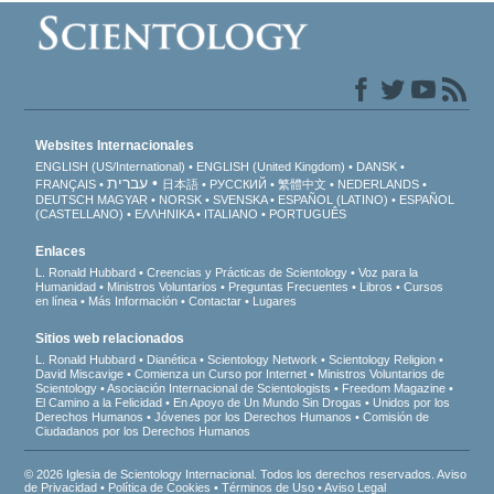
Websites Internacionales
ENGLISH (US/International)
ENGLISH (United Kingdom)
DANSK
עברית
FRANÇAIS
日本語
РУССКИЙ
繁體中文
NEDERLANDS
DEUTSCH
MAGYAR
NORSK
SVENSKA
ESPAÑOL (LATINO)
ESPAÑOL
(CASTELLANO)
ΕΛΛΗΝΙΚA
ITALIANO
PORTUGUÊS
Enlaces
L. Ronald Hubbard
Creencias y Prácticas de Scientology
Voz para la
Humanidad
Ministros Voluntarios
Preguntas Frecuentes
Libros
Cursos
en línea
Más Información
Contactar
Lugares
Sitios web relacionados
L. Ronald Hubbard
Dianética
Scientology Network
Scientology Religion
David Miscavige
Comienza un Curso por Internet
Ministros Voluntarios de
Scientology
Asociación Internacional de Scientologists
Freedom Magazine
El Camino a la Felicidad
En Apoyo de Un Mundo Sin Drogas
Unidos por los
Derechos Humanos
Jóvenes por los Derechos Humanos
Comisión de
Ciudadanos por los Derechos Humanos
© 2026 Iglesia de Scientology Internacional. Todos los derechos reservados.
Aviso
de Privacidad
•
Política de Cookies
•
Términos de Uso
•
Aviso Legal