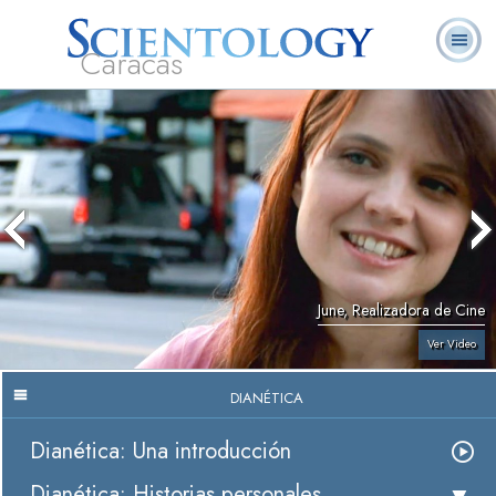
Caracas
L. Ronald
¿Qué es
Ministros
Preguntas
Libros
Hubbard
Scientology?
Voluntarios
Frecuentes
June, Realizadora de Cine
Ver Video
DIANÉTICA
Dianética: Una introducción
Dianética: Historias personales