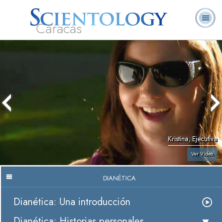
Caracas
L. Ronald
¿Qué es
Ministros
Preguntas
Libros
Hubbard
Scientology?
Voluntarios
Frecuentes
Kristina, Ejecutiva
Ver Video
DIANÉTICA
Dianética: Una introducción
Dianética: Historias personales