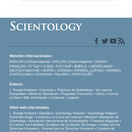
Websites Internacionales
ENGLISH (US/International)
ENGLISH (United Kingdom)
DANSK
עברית
FRANÇAIS
日本語
РУССКИЙ
繁體中文
NEDERLANDS
DEUTSCH
MAGYAR
NORSK
SVENSKA
ESPAÑOL (LATINO)
ESPAÑOL
(CASTELLANO)
ΕΛΛΗΝΙΚA
ITALIANO
PORTUGUÊS
Enlaces
L. Ronald Hubbard
Creencias y Prácticas de Scientology
Voz para la
Humanidad
Ministros Voluntarios
Preguntas Frecuentes
Libros
Cursos
en línea
Más Información
Contactar
Lugares
Sitios web relacionados
L. Ronald Hubbard
Dianética
Scientology Network
Scientology Religion
David Miscavige
Comienza un Curso por Internet
Ministros Voluntarios de
Scientology
Asociación Internacional de Scientologists
Freedom Magazine
El Camino a la Felicidad
En Apoyo de Un Mundo Sin Drogas
Unidos por los
Derechos Humanos
Jóvenes por los Derechos Humanos
Comisión de