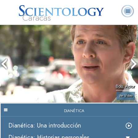
Caracas
L. Ronald
¿Qué es
Ministros
Preguntas
Libros
Hubbard
Scientology?
Voluntarios
Frecuentes
Bob, Actor
Ver Video
DIANÉTICA
Dianética: Una introducción
Dianética: Historias personales