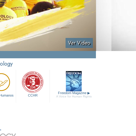
Ver Video
tology
Freedom Magazine
▶
 Humanos
CCHR
A Voice for Human Rights
L