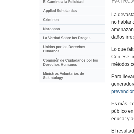
PATRO
El Camino a la Felicidad
Applied Scholastics
La devasta
Criminon
no hablar 
Narconon
amenazan 
daños irre
La Verdad Sobre las Drogas
Unidos por los Derechos
Lo que fal
Humanos
Con ese fi
Comisión de Ciudadanos por los
métodos co
Derechos Humanos
Ministros Voluntarios de
Para lleva
Scientology
generadora
prevenció
Es más, co
público en
educar y a
El resulta