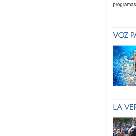
programas 
VOZ PA
LA VE