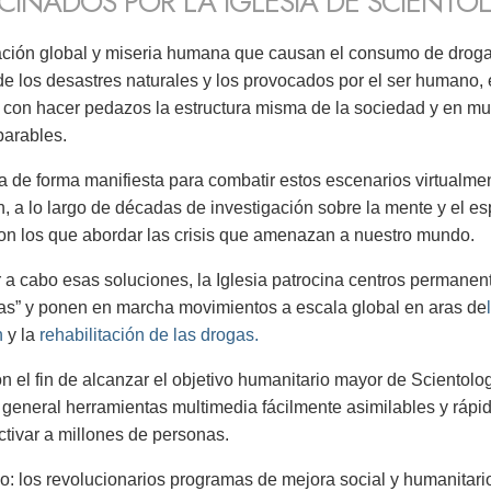
CINADOS POR LA IGLESIA DE SCIENTO
ción global y miseria humana que causan el consumo de drogas,
de los desastres naturales y los provocados por el ser humano, 
con hacer pedazos la estructura misma de la sociedad y en m
parables.
ta de forma manifiesta para combatir estos escenarios virtualme
n, a lo largo de décadas de investigación sobre la mente y el es
n los que abordar las crisis que amenazan a nuestro mundo.
r a cabo esas soluciones, la Iglesia patrocina centros permane
s” y ponen en marcha movimientos a escala global en aras de
n
y la
rehabilitación
de las drogas.
n el fin de alcanzar el objetivo humanitario mayor de Scientolog
 general herramientas multimedia fácilmente asimilables y rápid
ctivar a millones de personas.
do: los revolucionarios programas de mejora social y humanitario