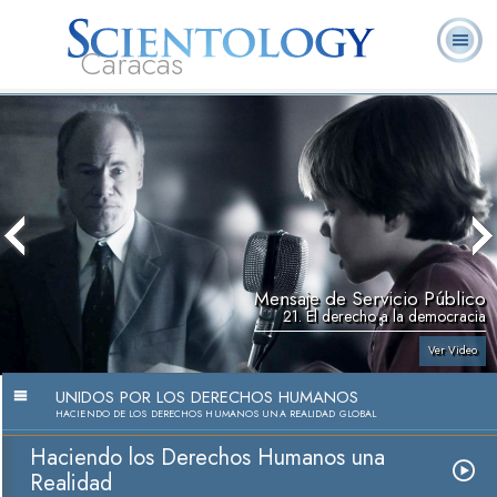
Caracas
L. Ronald
¿Qué es
Ministros
Preguntas
Libros
Hubbard
Scientology?
Voluntarios
Frecuentes
Mensaje de Servicio Público
21. El derecho a la democracia
Ver Video
UNIDOS POR LOS DERECHOS HUMANOS
HACIENDO DE LOS DERECHOS HUMANOS UNA REALIDAD GLOBAL
Haciendo los Derechos Humanos una
Realidad