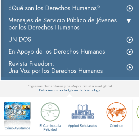
¿Qué son los Derechos Humanos?
Mensajes de Servicio Público de Jóvenes
por los Derechos Humanos
UNIDOS
En Apoyo de los Derechos Humanos
Revista Freedom:
Una Voz por los Derechos Humanos
Programas Humanitarios y de Mejora Social a nivel global
Patrocinados por la Iglesia de Scientology
▼
El Camino a la
Applied Scholastics
Criminon
Cómo Ayudamos
Felicidad