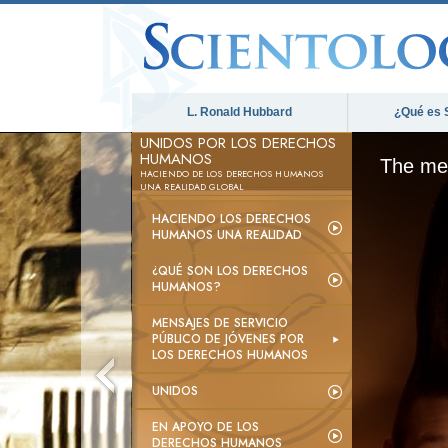
L. Ronald Hubbard
¿Qué es 
UNIDOS POR LOS DERECHOS
HUMANOS
The med
HACIENDO DE LOS DERECHOS HUMANOS
UNA REALIDAD GLOBAL
HACIENDO LOS DERECHOS
HUMANOS UNA REALIDAD
¿QUÉ SON LOS DERECHOS
HUMANOS?
MENSAJES DE SERVICIO
PÚBLICO DE JÓVENES POR
LOS DERECHOS HUMANOS
UNIDOS
EN APOYO DE LOS
DERECHOS HUMANOS