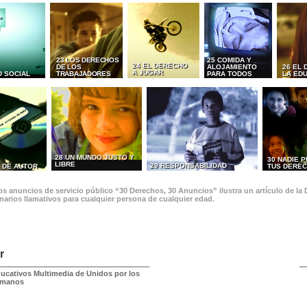
23 LOS DERECHOS
25 COMIDA Y
24 EL DERECHO
DE LOS
ALOJAMIENTO
26 EL
A JUGAR
D SOCIAL
TRABAJADORES
PARA TODOS
LA ED
28 UN MUNDO JUSTO Y
30 NADIE 
LIBRE
29 RESPONSABILIDAD
 DE AUTOR
TUS DERE
s anuncios de servicio público “30 Derechos, 30 Anuncios” ilustra un artículo de la
narios llamativos para cualquier persona de cualquier edad.
r
ducativos Multimedia de Unidos por los
umanos