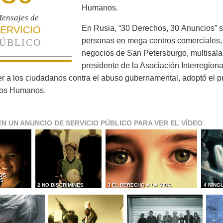
Humanos.
ensajes de
En Rusia, “30 Derechos, 30 Anuncios” s
ERVICIO
personas en mega centros comerciales,
ÚBLICO
negocios de San Petersburgo, multisalas
presidente de la Asociación Interregion
r a los ciudadanos contra el abuso gubernamental, adoptó el 
os Humanos.
EN UN ANUNCIO DE SERVICIO PÚBLICO PARA VER EL VÍDEO
OS
ES
2 NO DISCRIMINES
3 EL DERECHO A LA VIDA
4 NING