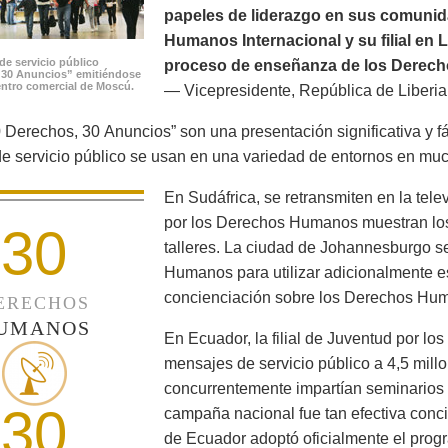
papeles de liderazgo en sus comunid
Humanos Internacional y su filial en 
de servicio público
proceso de enseñanza de los Derech
 30 Anuncios” emitiéndose
ntro comercial de Moscú.
— Vicepresidente, República de Liberia
 Derechos, 30 Anuncios” son una presentación significativa y f
e servicio público se usan en una variedad de entornos en mu
En Sudáfrica, se retransmiten en la tele
por los Derechos Humanos muestran los
30
talleres. La ciudad de Johannesburgo s
Humanos para utilizar adicionalmente es
concienciación sobre los Derechos Huma
ERECHOS
UMANOS
En Ecuador, la filial de Juventud por l
mensajes de servicio público a 4,5 mill
concurrentemente impartían seminarios 
30
campaña nacional fue tan efectiva conci
de Ecuador adoptó oficialmente el prog