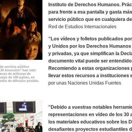
Instituto de Derechos Humanos. Prác
para frente a esa pantalla y gasta m
servicio público que en cualquiera de 
Red de Estudios Internacionales
“Los vídeos y folletos publicados p
y Unidos por los Derechos Humanos p
y privadas, ya que simplifican la Dec
documento vital puede ser entendido 
de servicio público
Recomiendo a estas organizaciones po
 30 Anuncios” han sido
cenas de millones de
llevar estos recursos a instituciones 
largo de 100 países, en
edio de difusión posible.
por unas Naciones Unidas Fuertes
“Debido a vuestras notables herramie
representaciones en vídeo de los 30 a
los materiales educativos sobre los
desafiantes proyectos estudiantiles 