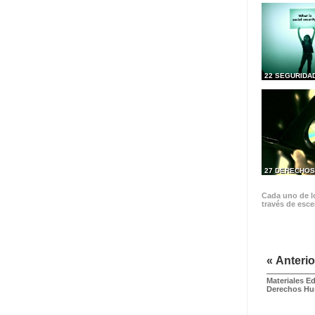
22 SEGURIDA
27 DERECHOS
Cada uno de lo
través de esce
« Anterio
Materiales E
Derechos H