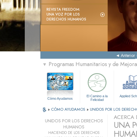
REVISTA FREEDOM:
UNA VOZ POR LOS
DERECHOS HUMANOS
Anterior
Programas Humanitarios y de Mejora 
▼
El Camino a la
Applied Sch
Cómo Ayudamos
Felicidad
»
CÓMO AYUDAMOS
»
UNIDOS POR LOS DEREC
ACERCA 
UNIDOS POR LOS DERECHOS
UNA P
HUMANOS
HUMAN
HACIENDO DE LOS DERECHOS