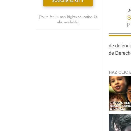
SOLICITA EL KIT »
M
(Youth for Human Rights education kit
S
also available)
P
de defende
de Derech
HAZ CLIC 
1 TODOS HEM
NACIDO LIBR
E IGUALES