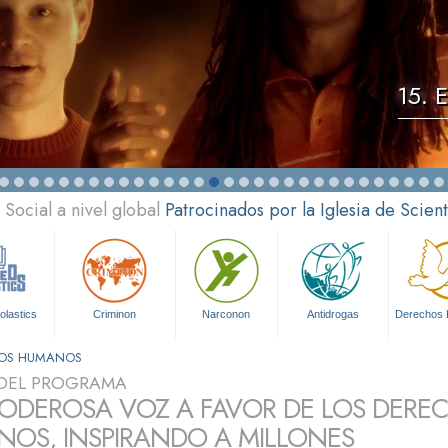
15. 
Social a nivel global
Patrocinados por la Iglesia de Scien
olastics
Criminon
Narconon
Antidrogas
Derechos
HOS HUMANOS
DEL PROGRAMA
ODEROSA VOZ A FAVOR DE LOS DERE
OS, INSPIRANDO A MILLONES