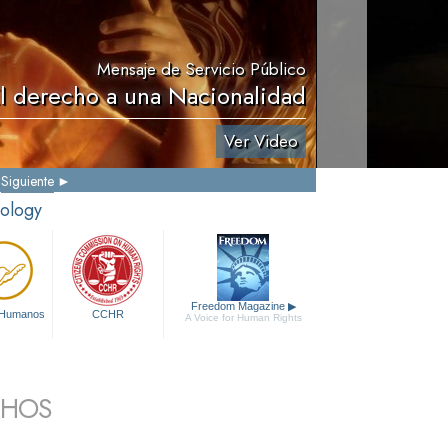
Mensaje de Servicio Público
El derecho a una Nacionalidad
Ver Video
Siguiente
tology
Freedom Magazine
▶
 Humanos
CCHR
A Voice for Human Rights
CHOS