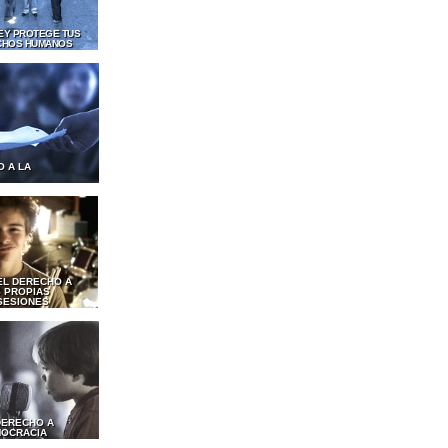
LEY PROTEGE TUS
CHOS HUMANOS
O A LA
EL DERECHO A
 PROPIAS
SESIONES
DERECHO A
MOCRACIA