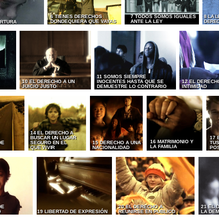
6 TIENES DERECHOS
7 TODOS SOMOS IGUALES
8 LA 
DONDEQUIERA QUE VAYAS
ANTE LA LEY
DERE
ORTURA
11 SOMOS SIEMPRE
10 EL DERECHO A UN
INOCENTES HASTA QUE SE
12 EL DERECH
JUICIO JUSTO
DEMUESTRE LO CONTRARIO
INTIMIDAD
14 EL DERECHO A
BUSCAR UN LUGAR
17 
16 MATRIMONIO Y
DE
SEGURO EN EL
15 DERECHO A UNA
TUS
LA FAMILIA
QUE VIVIR
NACIONALIDAD
PO
DE
20 EL DERECHO A
21 EL 
O
19 LIBERTAD DE EXPRESIÓN
REUNIRSE EN PÚBLICO
LA DE