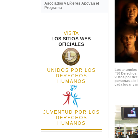
Asociados y Líderes Apoyan el
Programa
VISITA
LOS SITIOS WEB
OFICIALES
UNIDOS POR LOS
Los anuncios 
“30 Derechos,
DERECHOS
vistos por de
HUMANOS
personas a lo 
cada lugar y m
JUVENTUD POR LOS
DERECHOS
HUMANOS