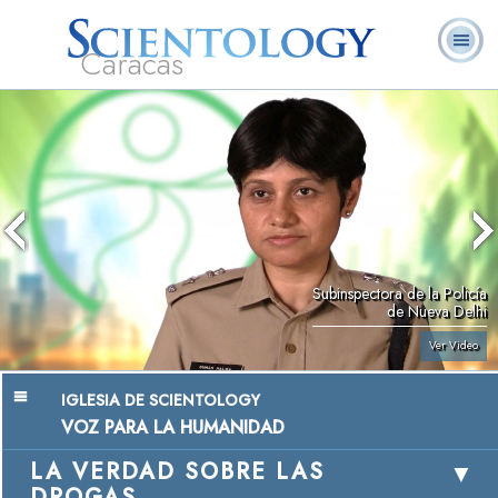
Caracas
L. Ronald
¿Qué es
Ministros
Preguntas
Libros
Hubbard
Scientology?
Voluntarios
Frecuentes
Subinspectora de la Policía
de Nueva Delhi
Ver Video
IGLESIA DE SCIENTOLOGY
VOZ PARA LA HUMANIDAD
LA VERDAD SOBRE LAS
DROGAS