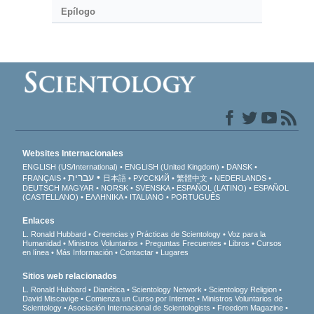
Epílogo
Websites Internacionales
ENGLISH (US/International)
ENGLISH (United Kingdom)
DANSK
עברית
FRANÇAIS
日本語
РУССКИЙ
繁體中文
NEDERLANDS
DEUTSCH
MAGYAR
NORSK
SVENSKA
ESPAÑOL (LATINO)
ESPAÑOL
(CASTELLANO)
ΕΛΛΗΝΙΚA
ITALIANO
PORTUGUÊS
Enlaces
L. Ronald Hubbard
Creencias y Prácticas de Scientology
Voz para la
Humanidad
Ministros Voluntarios
Preguntas Frecuentes
Libros
Cursos
en línea
Más Información
Contactar
Lugares
Sitios web relacionados
L. Ronald Hubbard
Dianética
Scientology Network
Scientology Religion
David Miscavige
Comienza un Curso por Internet
Ministros Voluntarios de
Scientology
Asociación Internacional de Scientologists
Freedom Magazine