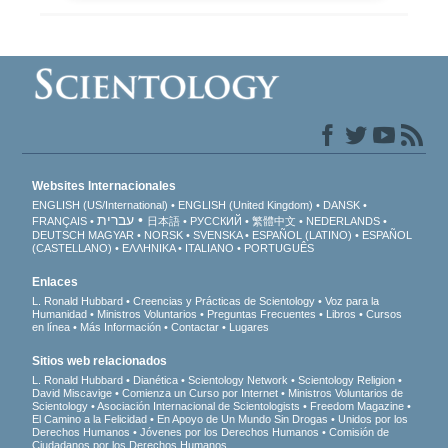
Websites Internacionales
ENGLISH (US/International)
ENGLISH (United Kingdom)
DANSK
עברית
FRANÇAIS
日本語
РУССКИЙ
繁體中文
NEDERLANDS
DEUTSCH
MAGYAR
NORSK
SVENSKA
ESPAÑOL (LATINO)
ESPAÑOL
(CASTELLANO)
ΕΛΛΗΝΙΚA
ITALIANO
PORTUGUÊS
Enlaces
L. Ronald Hubbard
Creencias y Prácticas de Scientology
Voz para la
Humanidad
Ministros Voluntarios
Preguntas Frecuentes
Libros
Cursos
en línea
Más Información
Contactar
Lugares
Sitios web relacionados
L. Ronald Hubbard
Dianética
Scientology Network
Scientology Religion
David Miscavige
Comienza un Curso por Internet
Ministros Voluntarios de
Scientology
Asociación Internacional de Scientologists
Freedom Magazine
El Camino a la Felicidad
En Apoyo de Un Mundo Sin Drogas
Unidos por los
Derechos Humanos
Jóvenes por los Derechos Humanos
Comisión de
Ciudadanos por los Derechos Humanos