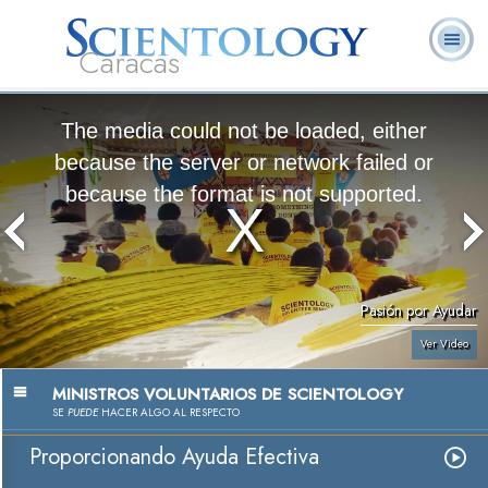
Caracas
L. Ronald
¿Qué es
Ministros
Preguntas
Libros
Hubbard
Scientology?
Voluntarios
Frecuentes
The media could not be loaded, either
because the server or network failed or
because the format is not supported.
Pasión por Ayudar
Ver Video
MINISTROS VOLUNTARIOS DE SCIENTOLOGY
SE
PUEDE
HACER ALGO AL RESPECTO
Proporcionando Ayuda Efectiva