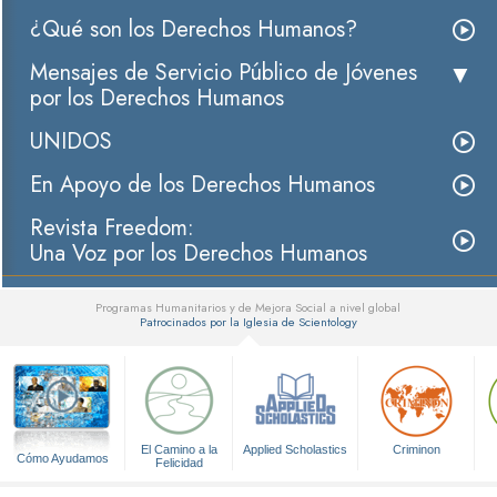
¿Qué son los Derechos Humanos?
Mensajes de Servicio Público de Jóvenes
por los Derechos Humanos
UNIDOS
En Apoyo de los Derechos Humanos
Revista Freedom:
Una Voz por los Derechos Humanos
Programas Humanitarios y de Mejora Social a nivel global
Patrocinados por la Iglesia de Scientology
▼
El Camino a la
Applied Scholastics
Criminon
Cómo Ayudamos
Felicidad