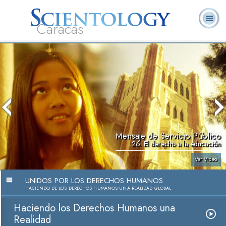
Caracas
L. Ronald
¿Qué es
Ministros
Preguntas
Libros
Hubbard
Scientology?
Voluntarios
Frecuentes
Mensaje de Servicio Público
26. El derecho a la educación
Ver Video
UNIDOS POR LOS DERECHOS HUMANOS
HACIENDO DE LOS DERECHOS HUMANOS UNA REALIDAD GLOBAL
Haciendo los Derechos Humanos una
Realidad