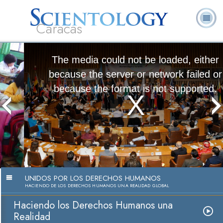
Caracas
L. Ronald
¿Qué es
Ministros
Preguntas
Libros
Hubbard
Scientology?
Voluntarios
Frecuentes
The media could not be loaded, either
because the server or network failed or
because the format is not supported.
Convirtiendo los Derechos Humanos
en una Realidad
Ver Video
UNIDOS POR LOS DERECHOS HUMANOS
HACIENDO DE LOS DERECHOS HUMANOS UNA REALIDAD GLOBAL
Haciendo los Derechos Humanos una
Realidad