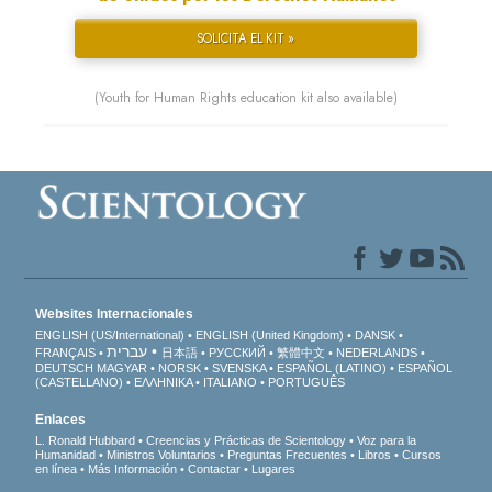
SOLICITA EL KIT »
(Youth for Human Rights education kit also available)
Websites Internacionales
ENGLISH (US/International)
ENGLISH (United Kingdom)
DANSK
עברית
FRANÇAIS
日本語
РУССКИЙ
繁體中文
NEDERLANDS
DEUTSCH
MAGYAR
NORSK
SVENSKA
ESPAÑOL (LATINO)
ESPAÑOL
(CASTELLANO)
ΕΛΛΗΝΙΚA
ITALIANO
PORTUGUÊS
Enlaces
L. Ronald Hubbard
Creencias y Prácticas de Scientology
Voz para la
Humanidad
Ministros Voluntarios
Preguntas Frecuentes
Libros
Cursos
en línea
Más Información
Contactar
Lugares