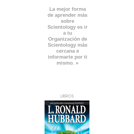
La mejor forma
de aprender más
sobre
Scientology es ir
a tu
Organización de
Scientology más
cercana e
informarte por ti
mismo. »
LIBROS