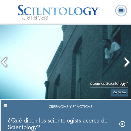
Caracas
L. Ronald
¿Qué es
Ministros
Preguntas
Libros
Hubbard
Scientology?
Voluntarios
Frecuentes
¿Qué es Scientology?
Ver Video
CREENCIAS Y PRÁCTICAS
¿Qué dicen los scientologists acerca de
Scientology?