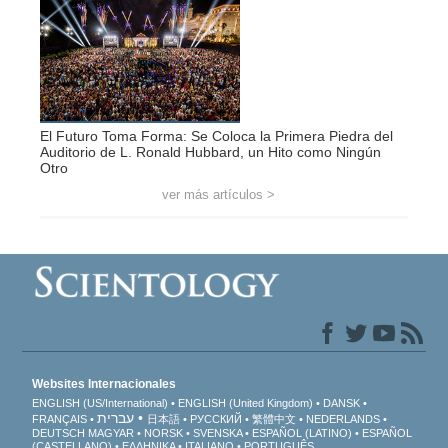
El Futuro Toma Forma: Se Coloca la Primera Piedra del
Auditorio de L. Ronald Hubbard, un Hito como Ningún
Otro
ver más artículos >
Websites Internacionales
ENGLISH (US/International)
ENGLISH (United Kingdom)
DANSK
עברית
FRANÇAIS
日本語
РУССКИЙ
繁體中文
NEDERLANDS
DEUTSCH
MAGYAR
NORSK
SVENSKA
ESPAÑOL (LATINO)
ESPAÑOL
(CASTELLANO)
ΕΛΛΗΝΙΚA
ITALIANO
PORTUGUÊS