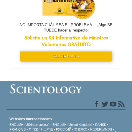
NO IMPORTA CUÁL SEA EL PROBLEMA… ¡Algo SE
PUEDE hacer al respecto!
Solicita un Kit Informativo de Ministros
Voluntarios GRATUITO
SOLICITA EL KIT »
Websites Internacionales
ENGLISH (US/International)
ENGLISH (United Kingdom)
DANSK
עברית
FRANÇAIS
日本語
РУССКИЙ
繁體中文
NEDERLANDS