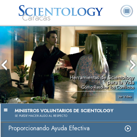
Caracas
L. Ronald
¿Qué es
Ministros
Preguntas
Libros
Hubbard
Scientology?
Voluntarios
Frecuentes
Herramientas de Scientology
para la Vida
Cómo Resolver los Conflictos
Ver Video
MINISTROS VOLUNTARIOS DE SCIENTOLOGY
SE
PUEDE
HACER ALGO AL RESPECTO
Proporcionando Ayuda Efectiva