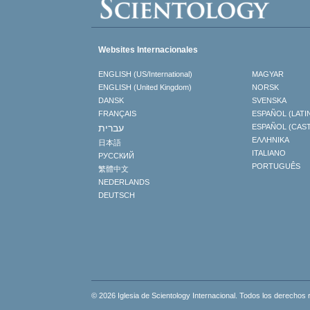
Websites Internacionales
ENGLISH (US/International)
MAGYAR
ENGLISH (United Kingdom)
NORSK
DANSK
SVENSKA
FRANÇAIS
ESPAÑOL (LATI
עברית
ESPAÑOL (CAS
ΕΛΛΗΝΙΚA
日本語
ITALIANO
РУССКИЙ
PORTUGUÊS
繁體中文
NEDERLANDS
DEUTSCH
© 2026 Iglesia de Scientology Internacional. Todos los derechos