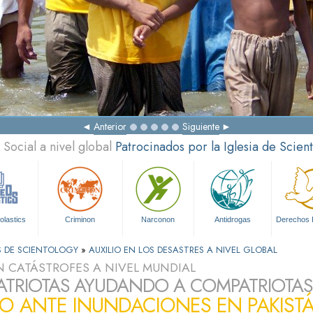
Anterior
Siguiente
Social a nivel global
Patrocinados por la Iglesia de Scien
olastics
Criminon
Narconon
Antidrogas
Derechos
S DE SCIENTOLOGY
»
AUXILIO EN LOS DESASTRES A NIVEL GLOBAL
N CATÁSTROFES A NIVEL MUNDIAL
TRIOTAS AYUDANDO A COMPATRIOTAS
IO ANTE INUNDACIONES EN PAKIST