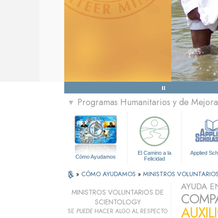
Programas Humanitarios y de Mejora 
▼
El Camino a la
Applied Sch
Cómo Ayudamos
Felicidad
»
CÓMO AYUDAMOS
»
MINISTROS VOLUNTARIO
AYUDA E
MINISTROS VOLUNTARIOS DE
COMPA
SCIENTOLOGY
AUXIL
SE
PUEDE
HACER ALGO AL RESPECTO