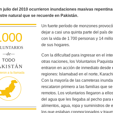
julio del 2010 ocurrieron inundaciones masivas repentinas 
stre natural que se recuerde en Pakistán.
Un fuerte período de monzones provocó 
dejar a casi una quinta parte del país 
1000
con la vida de 1 700 personas y 14 mill
de sus hogares.
LUNTARIOS
—de—
Con la dificultad para ingresar en el inte
TODO
otras naciones, los Voluntarios Paquist
AKISTÁN
entraron en acción de inmediato desde el
eron a la llamada
regiones: Islamabad en el norte, Karachi
Con la mayoría de las carreteras inunda
rescataron primero a las familias que
remotos. Los voluntarios llegaron a ello
del agua que les llegaba al pecho para e
alimentos, agua, ropa y suministros de
los que estaban conmocionados y traum