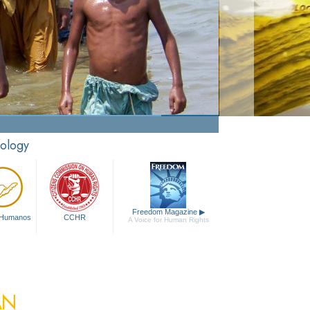
Pasión por Ayudar
Ver Video
tology
Freedom Magazine
▶
 Humanos
CCHR
A Voice for Human Rights
ÁN