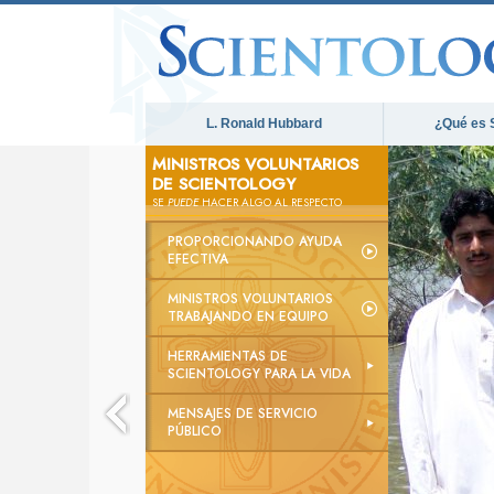
L. Ronald Hubbard
¿Qué es 
MINISTROS VOLUNTARIOS
DE SCIENTOLOGY
SE
PUEDE
HACER ALGO AL RESPECTO
PROPORCIONANDO AYUDA
EFECTIVA
MINISTROS VOLUNTARIOS
TRABAJANDO EN EQUIPO
HERRAMIENTAS DE
SCIENTOLOGY PARA LA VIDA
MENSAJES DE SERVICIO
PÚBLICO