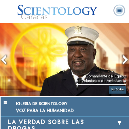
Caracas
L. Ronald
¿Qué es
Ministros
Preguntas
Libros
Hubbard
Scientology?
Voluntarios
Frecuentes
Comandante del Equipo
de Voluntarios de Ambulancia
Ver Video
IGLESIA DE SCIENTOLOGY
VOZ PARA LA HUMANIDAD
LA VERDAD SOBRE LAS
DROGAS