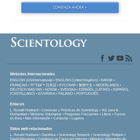
COMIENZA AHORA »
Websites Internacionales
ENGLISH (US/International)
ENGLISH (United Kingdom)
DANSK
עברית
FRANÇAIS
日本語
РУССКИЙ
繁體中文
NEDERLANDS
DEUTSCH
MAGYAR
NORSK
SVENSKA
ESPAÑOL (LATINO)
ESPAÑOL
(CASTELLANO)
ΕΛΛΗΝΙΚA
ITALIANO
PORTUGUÊS
Enlaces
L. Ronald Hubbard
Creencias y Prácticas de Scientology
Voz para la
Humanidad
Ministros Voluntarios
Preguntas Frecuentes
Libros
Cursos
en línea
Más Información
Contactar
Lugares
Sitios web relacionados
L. Ronald Hubbard
Dianética
Scientology Network
Scientology Religion
David Miscavige
Comienza un Curso por Internet
Ministros Voluntarios de