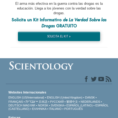
El arma más efectiva en la guerra contra las drogas es la
educación. Llega a los jóvenes con la verdad sobre las
drogas.
Solicita un Kit Informativo
de La Verdad Sobre las
Drogas
GRATUITO
SOLICITA EL KIT »
Websites Internacionales
ENGLISH (US/International)
ENGLISH (United Kingdom)
DANSK
עברית
FRANÇAIS
日本語
РУССКИЙ
繁體中文
NEDERLANDS
DEUTSCH
MAGYAR
NORSK
SVENSKA
ESPAÑOL (LATINO)
ESPAÑOL
(CASTELLANO)
ΕΛΛΗΝΙΚA
ITALIANO
PORTUGUÊS
Enlaces