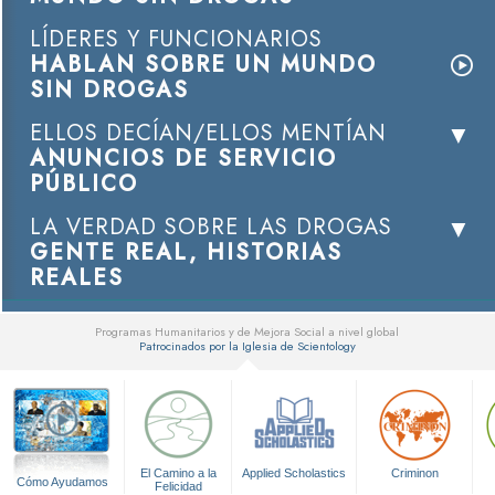
LÍDERES Y FUNCIONARIOS
HABLAN SOBRE UN MUNDO
SIN DROGAS
ELLOS DECÍAN/ELLOS MENTÍAN
ANUNCIOS DE SERVICIO
PÚBLICO
LA VERDAD SOBRE LAS DROGAS
GENTE REAL, HISTORIAS
REALES
Programas Humanitarios y de Mejora Social a nivel global
Patrocinados por la Iglesia de Scientology
▼
El Camino a la
Applied Scholastics
Criminon
Cómo Ayudamos
Felicidad