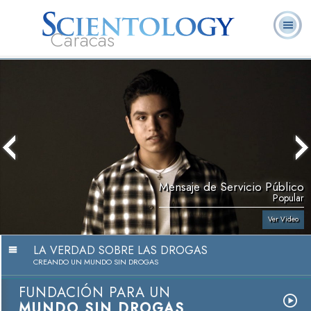
Caracas
L. Ronald
¿Qué es
Ministros
Preguntas
Libros
Hubbard
Scientology?
Voluntarios
Frecuentes
Mensaje de Servicio Público
Popular
Ver Video
LA VERDAD SOBRE LAS DROGAS
CREANDO UN MUNDO SIN DROGAS
FUNDACIÓN PARA UN
MUNDO SIN DROGAS