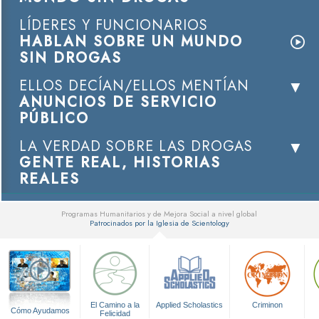
LÍDERES Y FUNCIONARIOS
HABLAN SOBRE UN MUNDO
SIN DROGAS
ELLOS DECÍAN/ELLOS MENTÍAN
ANUNCIOS DE SERVICIO
PÚBLICO
LA VERDAD SOBRE LAS DROGAS
GENTE REAL, HISTORIAS
REALES
Programas Humanitarios y de Mejora Social a nivel global
Patrocinados por la Iglesia de Scientology
▼
El Camino a la
Applied Scholastics
Criminon
Cómo Ayudamos
Felicidad