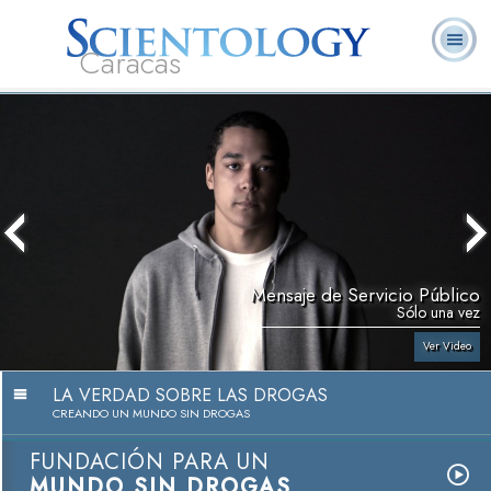
Caracas
L. Ronald
¿Qué es
Ministros
Preguntas
Libros
Hubbard
Scientology?
Voluntarios
Frecuentes
Mensaje de Servicio Público
Sólo una vez
Ver Video
LA VERDAD SOBRE LAS DROGAS
CREANDO UN MUNDO SIN DROGAS
FUNDACIÓN PARA UN
MUNDO SIN DROGAS