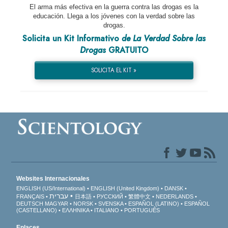
El arma más efectiva en la guerra contra las drogas es la
educación. Llega a los jóvenes con la verdad sobre las
drogas.
Solicita un Kit Informativo
de La Verdad Sobre las
Drogas
GRATUITO
SOLICITA EL KIT »
Websites Internacionales
ENGLISH (US/International)
ENGLISH (United Kingdom)
DANSK
עברית
FRANÇAIS
日本語
РУССКИЙ
繁體中文
NEDERLANDS
DEUTSCH
MAGYAR
NORSK
SVENSKA
ESPAÑOL (LATINO)
ESPAÑOL
(CASTELLANO)
ΕΛΛΗΝΙΚA
ITALIANO
PORTUGUÊS
Enlaces