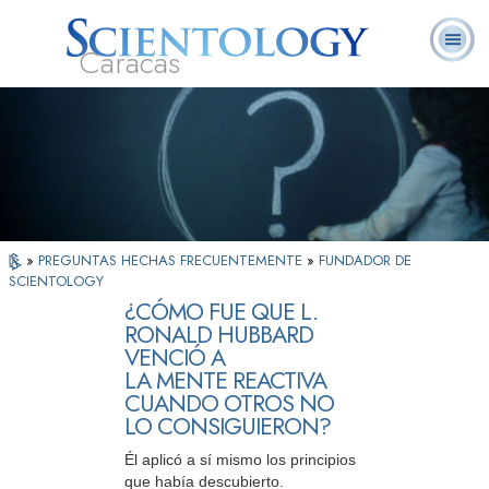
Caracas
L. Ronald
¿Qué es
Ministros
Preguntas
Libros
Hubbard
Scientology?
Voluntarios
Frecuentes
»
PREGUNTAS HECHAS FRECUENTEMENTE
»
FUNDADOR DE
SCIENTOLOGY
¿CÓMO FUE QUE L.
RONALD HUBBARD
VENCIÓ A
LA MENTE REACTIVA
CUANDO OTROS NO
LO CONSIGUIERON?
Él aplicó a sí mismo los principios
que había descubierto.