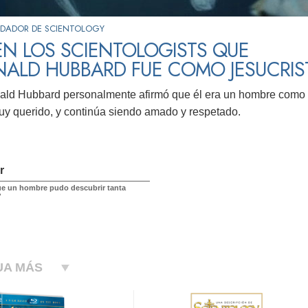
DADOR DE SCIENTOLOGY
N LOS SCIENTOLOGISTS QUE
NALD HUBBARD FUE COMO JESUCRI
ald Hubbard personalmente afirmó que él era un hombre como e
y querido, y continúa siendo amado y respetado.
r
e un hombre pudo descubrir tanta
?
UA MÁS