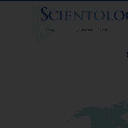
Inicio
L. Ronald Hubbard
C
C
Q
d
C
D
L
U
A