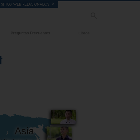
SITIOS WEB RELACIONADOS
Preguntas Frecuentes
Libros
tecedentes y principios básicos
Libros Iniciales
t
ntro de una Iglesia
Audiolibros
 Organización de Scientology
Conferencias Introductorias
Películas