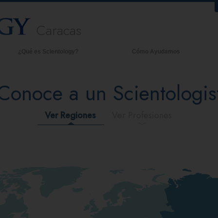
Caracas
¿Qué es Scientology?
Cómo Ayudamos
reencias y Prácticas
An
Conoce a un Scientologis
redos y Códigos de Scientology
De
ué dicen los Scientologists acerca
La
e Scientology
Ver Regiones
Ver Profesiones
onoce a un Scientologist
entro de una Iglesia
os Principios Básicos de Scientology
na Introducción a Dianética
mor y Odio: ¿Qué es Grandeza?