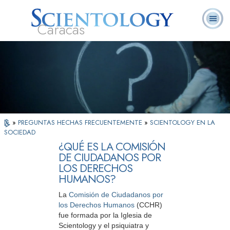
Caracas
L. Ronald
¿Qué es
Ministros
Preguntas
Libros
Hubbard
Scientology?
Voluntarios
Frecuentes
»
PREGUNTAS HECHAS FRECUENTEMENTE
»
SCIENTOLOGY EN LA
SOCIEDAD
¿QUÉ ES LA COMISIÓN
DE CIUDADANOS POR
LOS DERECHOS
HUMANOS?
La
Comisión de Ciudadanos por
los Derechos Humanos
(CCHR)
fue formada por la Iglesia de
Scientology y el psiquiatra y