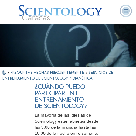
Caracas
L. Ronald
¿Qué es
Ministros
Preguntas
Libros
Hubbard
Scientology?
Voluntarios
Frecuentes
»
PREGUNTAS HECHAS FRECUENTEMENTE
»
SERVICIOS DE
ENTRENAMIENTO DE SCIENTOLOGY Y DIANÉTICA
¿CUÁNDO PUEDO
PARTICIPAR EN EL
ENTRENAMIENTO
DE SCIENTOLOGY?
La mayoría de las Iglesias de
Scientology están abiertas desde
las 9:00 de la mañana hasta las
10:00 de la noche entre semana,