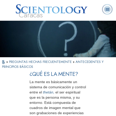
Caracas
L. Ronald
¿Qué es
Ministros
Preguntas
Libros
Hubbard
Scientology?
Voluntarios
Frecuentes
»
PREGUNTAS HECHAS FRECUENTEMENTE
»
ANTECEDENTES Y
PRINCIPIOS BÁSICOS
¿QUÉ ES LA MENTE?
La mente es básicamente un
sistema de comunicación y control
entre el
thetán,
el ser espiritual
que es la persona misma, y su
entorno. Está compuesta de
cuadros de imagen mental que
son grabaciones de experiencias