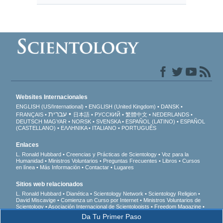
Websites Internacionales
ENGLISH (US/International)
ENGLISH (United Kingdom)
DANSK
עברית
FRANÇAIS
日本語
РУССКИЙ
繁體中文
NEDERLANDS
DEUTSCH
MAGYAR
NORSK
SVENSKA
ESPAÑOL (LATINO)
ESPAÑOL
(CASTELLANO)
ΕΛΛΗΝΙΚA
ITALIANO
PORTUGUÊS
Enlaces
L. Ronald Hubbard
Creencias y Prácticas de Scientology
Voz para la
Humanidad
Ministros Voluntarios
Preguntas Frecuentes
Libros
Cursos
en línea
Más Información
Contactar
Lugares
Sitios web relacionados
L. Ronald Hubbard
Dianética
Scientology Network
Scientology Religion
David Miscavige
Comienza un Curso por Internet
Ministros Voluntarios de
Scientology
Asociación Internacional de Scientologists
Freedom Magazine
El Camino a la Felicidad
En Apoyo de Un Mundo Sin Drogas
Unidos por los
Da Tu Primer Paso
Derechos Humanos
Jóvenes por los Derechos Humanos
Comisión de